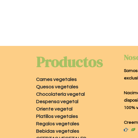
Productos
Nos
Somos 
exclus
Carnes vegetales
Quesos vegetales
Nacimo
Chocolatería vegetal
disposi
Despensa vegetal
100% v
Oriente vegetal
Platillos vegetales
Creemo
Regalos vegetales
Bebidas vegetales