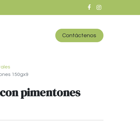
iones
Inicio
Contáctenos
ales
tones 150gx9
 con pimentones