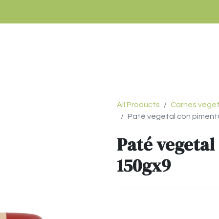
Tienda
¿Cómo comprar?
Términos y condic
All Products
Carnes veget
Paté vegetal con pimen
Paté vegetal
150gx9