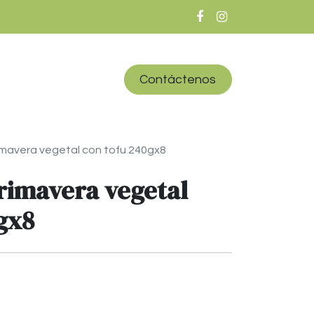
iones
Inicio
Contáctenos
rimavera vegetal con tofu 240gx8
rimavera vegetal
gx8