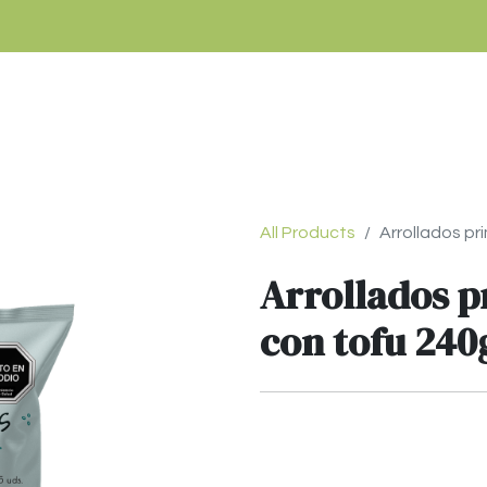
Tienda
¿Cómo comprar?
Términos y condic
All Products
Arrollados p
Arrollados p
con tofu 240